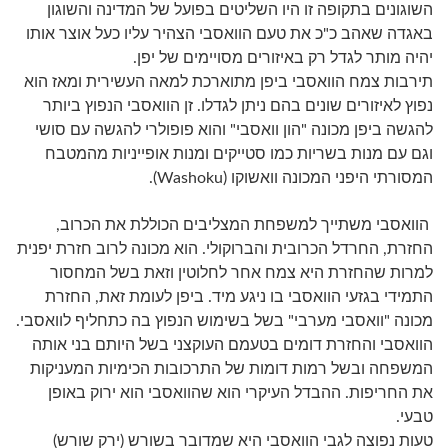
השוגונים בתקופה זו היו השליטים בפועל של המדינה והשוגון
באגדה שאהב כ"כ את טעם הוואסבי הצהיר עליו כעל אוצר אותו
יהיה מותר לגדל רק באיזורים מסויימים של יפן.
תירבות צמח הוואסבי ביפן מתוארכת למאה העשירית ומאז הוא
נפוץ לאיזורים שונים בהם ניתן לגדלו.
זן הוואסבי הנפוץ ביותר
להגשה ביפן מכונה "הון וואסבי" והוא פופולרי להגשה עם סושי
וגם עם מנות בשריות כמו סטייקים ומנות אופייניות מהמטבח
המסורתי היפני המכונה וואשוקו (Washoku).
הוואסבי משתייך למשפחת המצליבים הכוללת את הכרוב,
החזרת, החרדל הכרובית והברוקולי. הוא מכונה לרוב חזרת יפנית
למרות שהחזרת היא צמח אחר לחלוטין וזאת בשל המחסור
התמידי בגזעי הוואסבי בו ניגע מיד. ביפן לעומת זאת, החזרת
מכונה "וואסבי מערבי" בשל בשימוש הנפוץ בה כתחליף לוואסבי.
הוואסבי והחזרת דומים בטעמם העוקצני בשל היותם בני אותה
המשפחה ובשל רמות דומות של התרכובות הכימיות המעניקות
את החריפות. ההבדל העיקרי הוא שהוואסבי הוא ירוק באופן
טבעי.
טעות נפוצה לגבי הוואסבי היא שמדובר בשורש (ירק שורש)