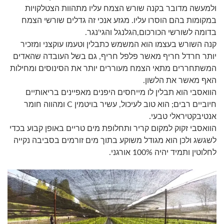
ולמעשה מדובר בקנה שורש הצמח עליו מתהוות הצטלקויות
במקומות בהם הוסרו עליו. מגזע אנכי זה גדלים שורשי הצמח
בדומה לשורשי הכורכום,הגלנגל והגי'נגר.
קנה השורש בעצמו הוא המשמש כתבלין וטעמו עוקצני ומזכיר
יותר חרדל חריף מאשר פלפל חריף, גם בשל העובדה שהאדים
המשתחררים מתאי הצמח מעוררים יותר את הסינוסים ומחילות
האף מאשר את הלשון.
הוואסבי הוא תבלין לו מייחסים היפנים מאפיינים בריאותיים
חיוביים רבים; הוא טוב לעיכול, עשיר בויטמין C ומהווה חומר
אנטיבקטיראלי טבעי.
הוואסבי זקוק למקום קריר ותחלופת מים טריים באופן קבוע בכדי
לשגשג ולכן הוא מגודל משוקע בתוך מים זורמים בסביבה נקייה
לחלוטין ותמיד יהיה 100% אורגני.