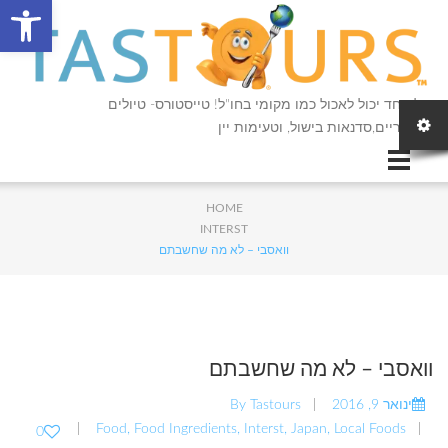
פתח סרגל
כל אחד יכול לאכול כמו מקומי בחו"ל! טייסטורס- טיולים
קולינריים,סדנאות בישול, וטעימות יין
HOME
INTERST
וואסבי – לא מה שחשבתם
וואסבי – לא מה שחשבתם
ינואר 9, 2016
Tastours
By
Food
,
Food Ingredients
,
Interst
,
Japan
,
Local Foods
0