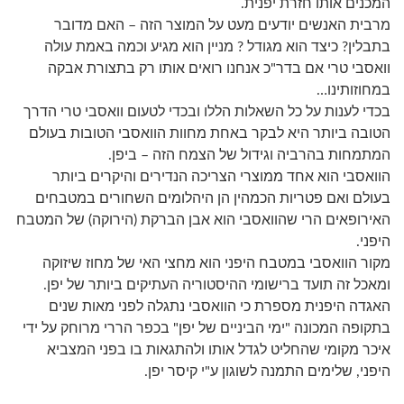
המכנים אותו חזרת יפנית.
מרבית האנשים יודעים מעט על המוצר הזה – האם מדובר
בתבלין? כיצד הוא מגודל ? מניין הוא מגיע וכמה באמת עולה
וואסבי טרי אם בדר"כ אנחנו רואים אותו רק בתצורת אבקה
במחוזותינו…
בכדי לענות על כל השאלות הללו ובכדי לטעום וואסבי טרי הדרך
הטובה ביותר היא לבקר באחת מחוות הוואסבי הטובות בעולם
המתמחות בהרביה וגידול של הצמח הזה – ביפן.
הוואסבי הוא אחד ממוצרי הצריכה הנדירים והיקרים ביותר
בעולם ואם פטריות הכמהין הן היהלומים השחורים במטבחים
האירופאים הרי שהוואסבי הוא אבן הברקת (הירוקה) של המטבח
היפני.
מקור הוואסבי במטבח היפני הוא מחצי האי של מחוז שיזוקה
ומאכל זה תועד ברישומי ההיסטוריה העתיקים ביותר של יפן.
האגדה היפנית מספרת כי הוואסבי נתגלה לפני מאות שנים
בתקופה המכונה "ימי הביניים של יפן" בכפר הררי מרוחק על ידי
איכר מקומי שהחליט לגדל אותו ולהתגאות בו בפני המצביא
היפני, שלימים התמנה לשוגון ע"י קיסר יפן.