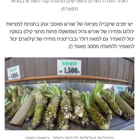
לאחר הסרת העלים והשורשים מתגלה קנה השורש במלוא
תפארתו
יש יפנים שיקבילו מציאה של שורש וואסבי ענק בחנויות למציאת
יהלום ומחירו של שורש גדול (שמשקלו פחות מחצי קילו) בטוקיו
יכול להאמיר גם למאה דולר ובבריטניה מחירו של קילוגרם יכול
להאמיר ללמעלה מ300 פאונד (!).
היחידות הגדולות נדירות ביותר. בשווקי טוקיו