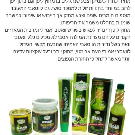
מחזרת,חרדל,עמילן וצבע שנתקלים בו מחוץ ליפן וגם בתוך יפן
לרוב במיוחד בחנויות זולות לממכר סושי. גם לווסאבי המעובד
מוספים חומרים שונים וצבע מחזק אך הייבוש או שימורו כמשחה
שומנית בהחלט משמר את חריפותו.
מחוץ ליפן די נדיר לפגוש בשורש וואסבי אמיתי ומרבית המארזים
הקנויים עליהם מצויינת המילה וואסבי לא מכילים כלל וואסבי
וזאת בשל נדירות הווסאבי האמיתי שנובעת מקשיי הגידול.
לוואסבי אמיתי טעם ארומטי, מתוק יותר ובעל עוקצנות עדינה
יותר מאשר לתחליפי החזרת הנפוצים.