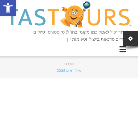
פתח סרגל
כל אחד יכול לאכול כמו מקומי בחו"ל! טייסטורס- טיולים
קולינריים,סדנאות בישול, וטעימות יין
HOME
טיולי חגים 2026