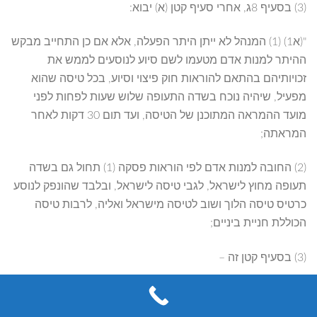
(3) בסעיף 8ג, אחרי סעיף קטן (א) יבוא:
"(א1) (1) המנהל לא ייתן היתר הפעלה, אלא אם כן התחייב מבקש
ההיתר למנות אדם מטעמו לשם סיוע לנוסעים לממש את
זכויותיהם בהתאם להוראות חוק פיצוי וסיוע, בכל טיסה שהוא
מפעיל, שיהיה נוכח בשדה התעופה שלוש שעות לפחות לפני
מועד ההמראה המתוכנן של הטיסה, ועד תום 30 דקות לאחר
המראתה;
(2) החובה למנות אדם לפי הוראות פסקה (1) תחול גם בשדה
תעופה מחוץ לישראל, לגבי טיסה לישראל, ובלבד שהונפק לנוסע
כרטיס טיסה הלוך ושוב לטיסה מישראל ואליה, לרבות טיסה
הכוללת חניית ביניים;
(3) בסעיף קטן זה –
"חוק פיצוי וסיוע" – חוק שירותי תעופה (פיצוי וסיוע בשל ביטול
טיסה או שינוי בתנאיה), התשע"ב-2012;