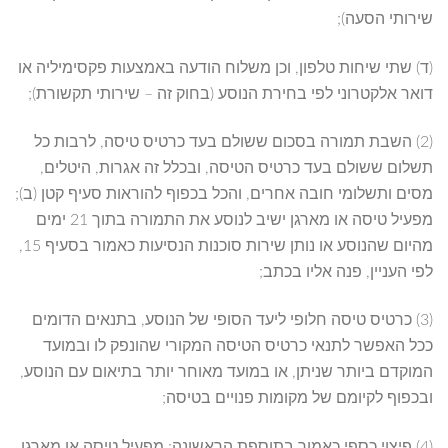
שירותי הסעה);
(ד) שתי שיחות טלפון, וכן משלוח הודעה באמצעות פקסימיליה או
דואר אלקטרוני לפי בחירת הנוסע (בחוק זה – שירותי תקשורת);
(2) השבת תמורה בסכום ששולם בעד כרטיס טיסה, לרבות כל
תשלום ששולם בעד כרטיס הטיסה, ובכלל זה אגרות, היטלים,
מסים ותשלומי חובה אחרים, והכל בכפוף להוראות סעיף קטן (ב);
מפעיל טיסה או מארגן ישיב לנוסע את התמורה בתוך 21 ימים
מהיום שהנוסע או נותן שירות סוכנות הנסיעות כאמור בסעיף 15,
לפי העניין, פנה אליו בכתב;
(3) כרטיס טיסה חלופי ליעד הסופי של הנוסע, בתנאים הדומים
ככל האפשר לתנאי כרטיס הטיסה המקורי שהונפק לו ובמועד
המוקדם ביותר שניתן, או במועד מאוחר יותר בתיאום עם הנוסע,
ובכפוף לקיומם של מקומות פנויים בטיסה;
(4) פיצוי כספי כאמור בתוספת הראשונה; מפעיל טיסה או מארגן