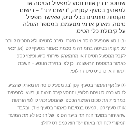
שתוסכם בין אותו נוסע למפעיל הטיסה או
למארגן; בסעיף קטן זה, "רישום יתר" – רישום
מקומות מוזמנים בכלי טיס, שאישר מפעיל
טיסה, מארגן או מי מטעמם, במספר העולה
על קיבולת כלי הטיס.
(ב) נוסע שמפעיל טיסה או מארגן סירב להטיסו ולא הסכים לוותר
על מקומו בטיסה בתמורה מוסכמת כאמור בסעיף קטן (א), זכאי
לקבל ממפעיל הטיסה או מהמארגן שירותי סיוע ופיצוי כספי
כאמור בתוספת הראשונה, וכן לפי בחירת הנוסע – השבת
תמורה או כרטיס טיסה חלופי.
(ג) על אף האמור בסעיף קטן (ב), מפעיל טיסה או מארגן שהציע
לנוסע כרטיס טיסה חלופי, והנוסע קיבל הצעה זו, רשאי להפחית
במחצית את סכום הפיצוי הכספי שהנוסע זכאי לו לפי הוראות
אותו סעיף קטן, למעט בנסיבות כאמור בסעיף 6(ד), ובלבד
שהאיחור במועד הנחיתה ביעד הסופי של הנוסע לעומת המועד
המקורי לנחיתה באותו יעד הוא כמפורט להלן: